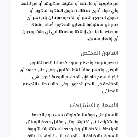
غير قانونية أو فاحشة أو مهينة، ومكروهة أو غير لائقة، 
وأي مواد أخرى تنتهك (حقوق الملكية الفكرية، أو 
حقوق الطبع والنشر أو الخصوصية). لن يتم نشر أي 
صور غير مستوفية للمعايير المذكورة أعلاه. وتملك e-
tarbawi.com حق إزالتها وحذفها في أي وقت وبدون 
أي إشعار مسبق.
القانون المختص
تخضع شروط وأحكام وبنود خدماتنا هذه للقانون 
الاردني وتفسر وفقاً لهذا القانون. وفي حال حدوث أي 
نزاع لا سمح الله فإن المحاكم الاردنية تكون هي 
المختصة في النظر الدعوي، وفي حالات طلب التحكيم 
القضائي.
الأسعار و الاشتراكات
الأسعار على موقعنا متفاوتة بحسب نوع الخدمة 
والاشتراك التي تختارها، وهي مقابل خدمة الرسائل 
المرتبطة بالخطة التربوية وعدد الاستشارات التربوية 
السنوية، بالإضافة إلى الميزات التي ترافق كل باقة 